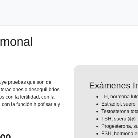
rmonal
uye pruebas que son de
Exámenes In
lteraciones o desequilibrios
LH, hormona lute
 con la fertilidad, con la
Estradiol, suero
 con la función hipofisaria y
Testosterona tota
TSH, suero (@)
Progesterona, s
FSH, hormona est
.00