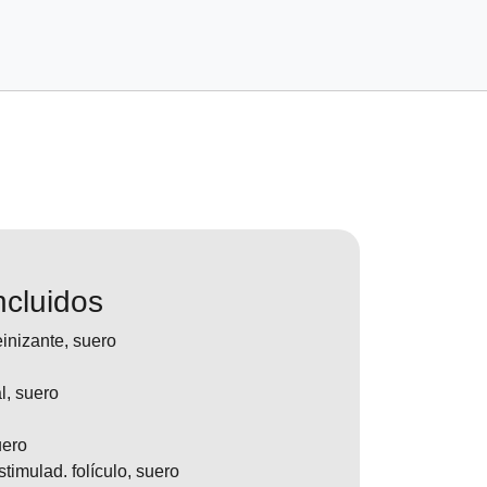
cluidos
inizante, suero
l, suero
uero
imulad. folículo, suero