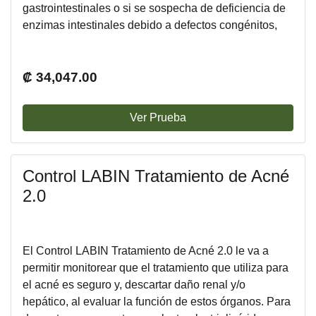
gastrointestinales o si se sospecha de deficiencia de
enzimas intestinales debido a defectos congénitos,
como en el caso de la intolerancia a la lactosa
congénita. En este paquete también se incluyen
pruebas para detectar parásitos y detectar sangre
₡ 34,047.00
oculta en las heces.
Ver Prueba
Control LABIN Tratamiento de Acné
2.0
El Control LABIN Tratamiento de Acné 2.0 le va a
permitir monitorear que el tratamiento que utiliza para
el acné es seguro y, descartar daño renal y/o
hepático, al evaluar la función de estos órganos. Para