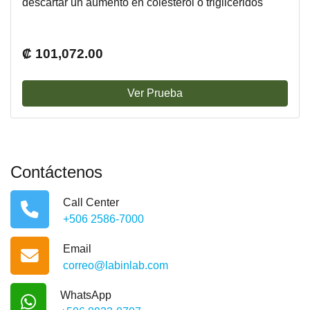
descartar un aumento en colesterol o triglicéridos
debido al medicamento, también se incluye el perfil
de lípidos.
₡ 101,072.00
Ver Prueba
Contáctenos
Call Center
+506 2586-7000
Email
correo@labinlab.com
WhatsApp