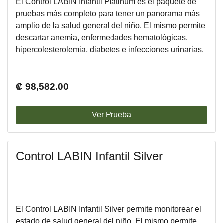
El Control LABIN Infantil Platinum es el paquete de
pruebas más completo para tener un panorama más
amplio de la salud general del niño. El mismo permite
descartar anemia, enfermedades hematológicas,
hipercolesterolemia, diabetes e infecciones urinarias.
Además, incluye el Inmunopac pediátrico que
determina la Inmunoglobulina E total para descartar
alergias y la IgE específica contra 14 alergenos de
₡ 98,582.00
importancia en la población infantil.
Ver Prueba
Control LABIN Infantil Silver
El Control LABIN Infantil Silver permite monitorear el
estado de salud general del niño. El mismo permite